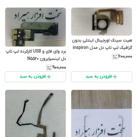
هیت سینک اورجینال اینتلی بدون
گرافیک لپ تاپ دل مدل inspiron
برد وای فای و USB کارکرده لپ تاپ
n5110
۶۰۰٬۰۰۰
دل اینسپایرون N5520
۹۰۰٬۰۰۰
افزودن به سبد
افزودن به سبد