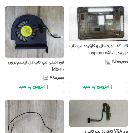
قاب کف اورجینال و کارکرده لپ تاپ
دل مدل inspiron n5110
۲٬۶۰۰٬۰۰۰
فن اصلی لپ تاپ دل اینسپایرون
M5030
۴۸۰٬۰۰۰
افزودن به سبد
افزودن به سبد
برد VGA کارکرده لپ تاپ دل