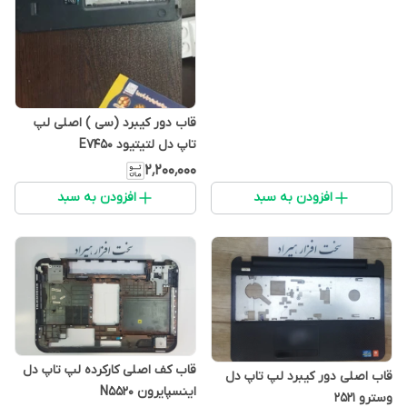
قاب دور کیبرد (سی ) اصلی لپ
تاپ دل لتیتیود E7450
۲٬۲۰۰٬۰۰۰
افزودن به سبد
افزودن به سبد
قاب کف اصلی کارکرده لپ تاپ دل
قاب اصلی دور کیبرد لپ تاپ دل
اینسپایرون N5520
وسترو 2521