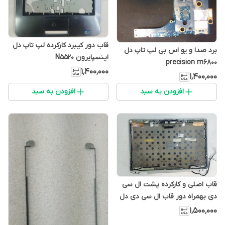
قاب دور کیبرد کارکرده لپ تاپ دل
برد صدا و یو اس بی لپ تاپ دل
اینسپایرون N5520
precision m6800
۱٬۴۰۰٬۰۰۰
۱٬۴۰۰٬۰۰۰
افزودن به سبد
افزودن به سبد
قاب اصلی و کارکرده پشت ال سی
دی بهمراه دور قاب ال سی دی دل
لتیتیود E6420
۱٬۵۰۰٬۰۰۰