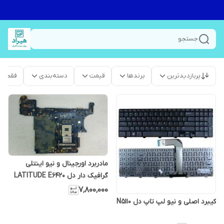
جستجو
پربازدیدترین
برندها
قیمت
دسته‌بندی
فقط م
مادربرد اورجینال و نیو اینتلی
گرافیک دار دل LATITUDE E6420
LA-6592P REV:2
۷٬۸۰۰٬۰۰۰
کیبرد اصلی و نیو لپ تاپ دل N5110