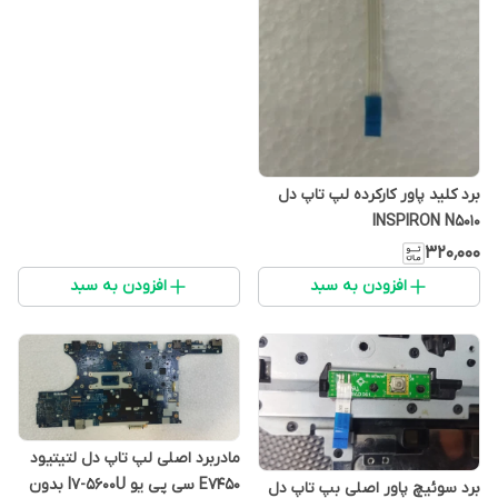
برد کلید پاور کارکرده لپ تاپ دل
INSPIRON N5010
۳۲۰٬۰۰۰
افزودن به سبد
افزودن به سبد
مادربرد اصلی لپ تاپ دل لتیتیود
E7450 سی پی یو I7-5600U بدون
برد سوئیچ پاور اصلی بپ تاپ دل