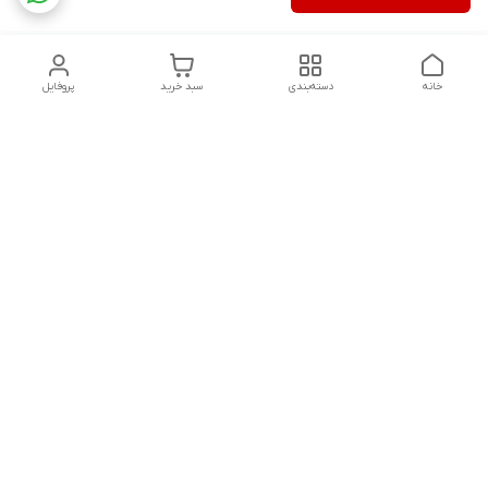
خانه
دسته‌بندی
سبد خرید
پروفایل
دسترسی سریع
تماس با ما
شکایات
درباره ما
قوانین و مقررات
سیاست حریم خصوصی
ساعت کاری مجموعه شنبه تا چارشنبه ساعت 9الی20 پنجشنبه