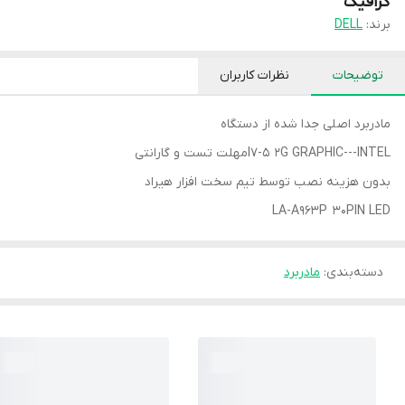
گرافیک
برند:
DELL
توضیحات
نظرات کاربران
مادربرد اصلی جدا شده از دستگاه
I7-5 2G GRAPHIC---INTELمهلت تست و گارانتی
بدون هزینه نصب توسط تیم سخت افزار هیراد
LA-A963P 30PIN LED
دسته‌بندی
:
مادربرد