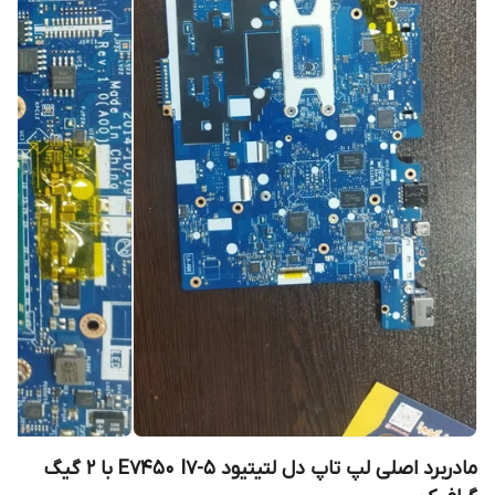
مادربرد اصلی لپ تاپ دل لتیتیود E7450 I7-5 با 2 گیگ