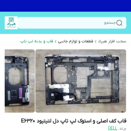
جستجو
سخت افزار هیراد
قطعات و لوازم جانبی
قاب و بدنه لپ تاپ
قاب کف اصلی و استوک لپ تاپ دل لتیتیود E6320
برند:
DELL