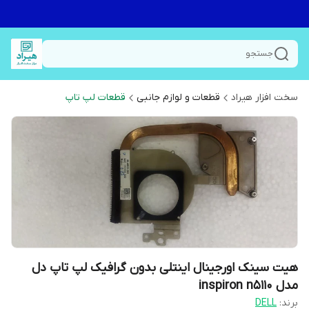
جستجو
سخت افزار هیراد
قطعات و لوازم جانبی
قطعات لپ تاپ
هیت سینک اورجینال اینتلی بدون گرافیک لپ تاپ دل
مدل inspiron n5110
برند:
DELL