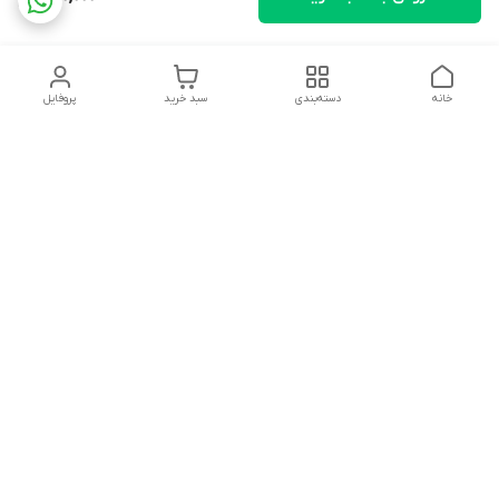
خانه
دسته‌بندی
سبد خرید
پروفایل
دسترسی سریع
تماس با ما
شکایات
درباره ما
قوانین و مقررات
سیاست حریم خصوصی
ساعت کاری مجموعه شنبه تا چارشنبه ساعت 9الی20 پنجشنبه