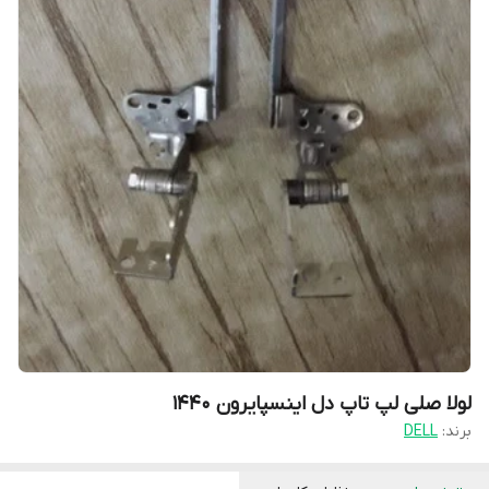
لولا صلی لپ تاپ دل اینسپایرون 1440
برند:
DELL