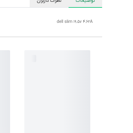
توضیحات
نظرات کاربران
dell slim 19.5v 4.62A