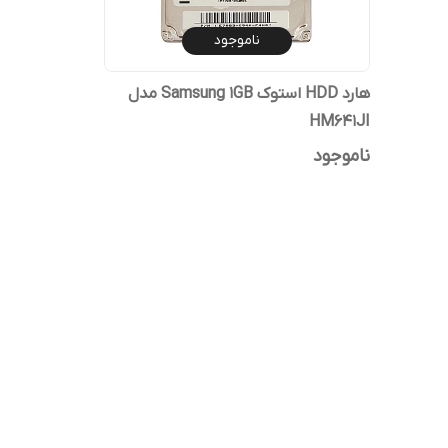
ناموجود
هارد HDD استوک Samsung 1GB مدل
HM641JI
ناموجود