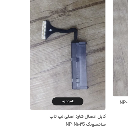
ناموجود
اسپیکر اصلی لپ تاپ سامسونگ NP-
کابل اتصال هارد اصلی لپ تاپ
سامسونگ NP-N102S