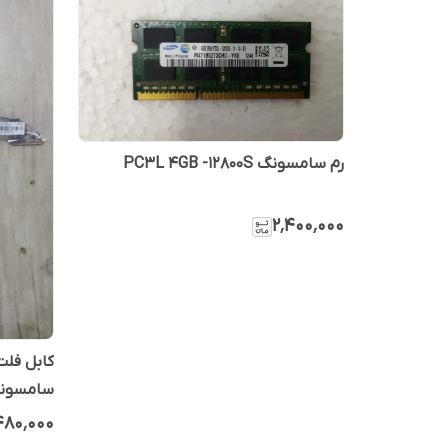
رم سامسونگ PC3L 4GB -12800S
۲٬۴۰۰٬۰۰۰
کابل فلت
سامسونگ 102S
۴۸۰٬۰۰۰