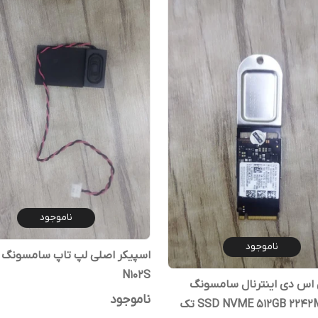
ناموجود
ناموجود
N102S
 اس دی اینترنال سامسونگ
ناموجود
مدل SSD NVME 512GB 2242MM تک