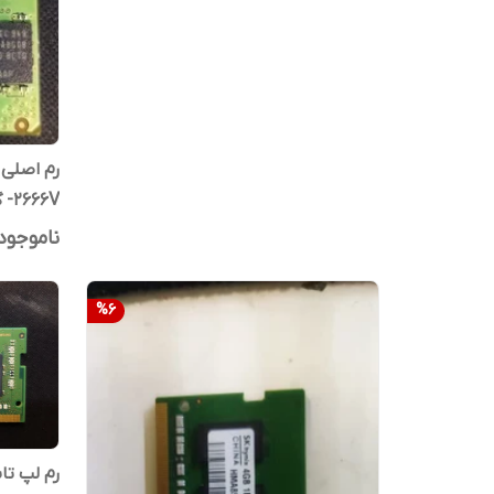
-2666V گیگ
ناموجود
%
6