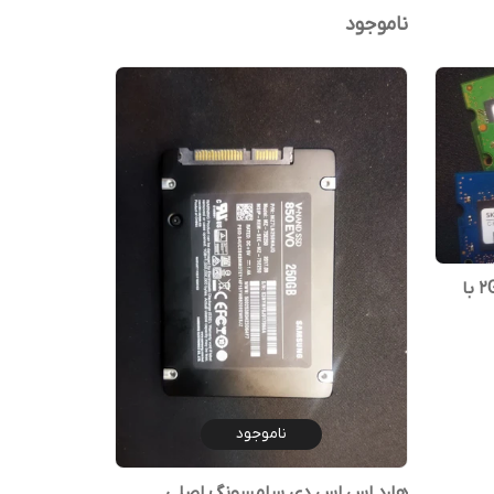
ناموجود
رم اصلی لپ تاپ 2GB PC3- 10600S با
ناموجود
هارد اس اس دی سامسونگ اصلی