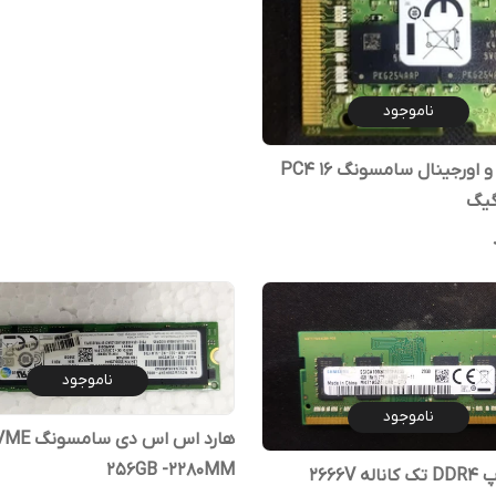
ناموجود
رم اصلی و اورجینال سامسونگ PC4 16
ناموجود
ناموجود
هارد اس اس دی سا
256GB -2280MM
رم لپ تاپ DDR4 تک کاناله 2666V