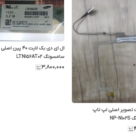
ال ای دی بک لایت 40 پین اصلی
سامسونگ LTN156AT02
۳٬۸۰۰٬۰۰۰
 تصویر اصلی لپ تاپ
NP-N