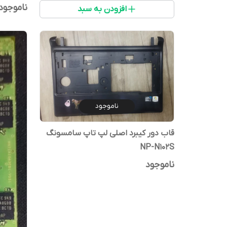
شیار
ناموجود
افزودن به سبد
ناموجود
قاب دور کیبرد اصلی لپ تاپ سامسونگ
NP-N102S
ناموجود