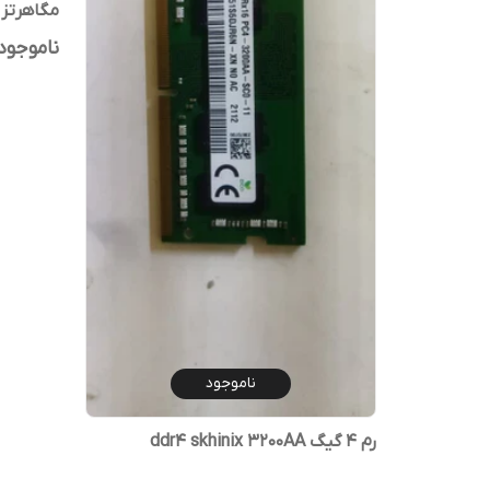
مگاهرتز س
ناموجود
ناموجود
رم 4 گیگ ddr4 skhinix 3200AA