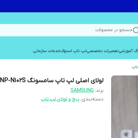
جستجو در محصولات
اگ آموزشی
تعمیرات تخصصی
لپ تاپ استوک
خدمات سازمانی
تاپ
لولای اصلی لپ تاپ سامسونگ NP-N102S
برند:
SAMSUNG
دسته‌بندی
:
پیچ و لولای لپ تاپ