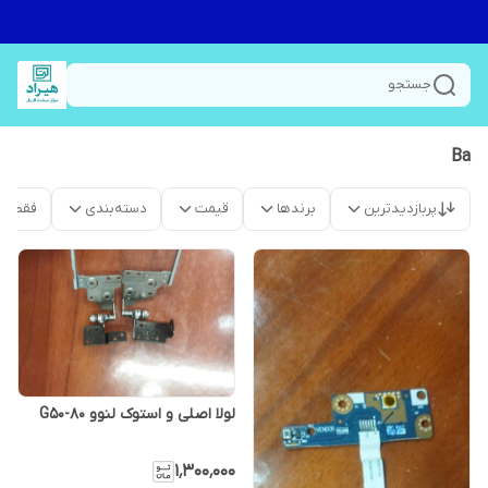
جستجو
Ba
پربازدیدترین
برندها
قیمت
دسته‌بندی
فقط م
لولا اصلی و استوک لنوو G50-80
۱٬۳۰۰٬۰۰۰