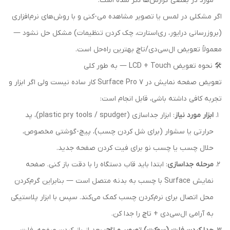
مورد در بعضی گزارش‌ها ذکر شده است.
اگر مشکلی در لمس یا تصویر مشاهده می-کنی و با روش‌های نرم‌افزاری
(بروزرسانی درایور، ری‌استارت، چک کردن تنظیمات) مشکل حل نشود —
معمولاً تعویض ال‌سی‌دی/تاچ بهترین راه‌حل است.
🛠️ نحوه تعویض LCD + Touch — به طور کلی
تعویض صفحه نمایش در Surface Pro 7 کار ساده‌ نیست ولی اگر ابزار و
تجربه کافی داشته باشی، قابل انجام است:
ابزار مورد نیاز
: ابزار جداسازی (plastic pry tools / spudger)، پد
حرارتی یا سشوار (برای شل کردن چسب)، پیچ-گوشتی مخصوص،
حلال چسب یا چسب نو برای فیت کردن صفحه جدید.
مرحله جداسازی
: ابتدا باید قاب دستگاه را با دقت باز کنی. صفحه
نمایش Surface با چسب به بدنه متصل است — بنابراین گرم‌کردن
محل اتصال برای نرم‌کردن چسب کمک می‌کند. سپس با ابزار پلاستیکی
به آرامی ال‌سی‌دی + تاچ را جدا کن.