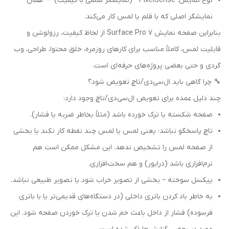
نوع نمایش: PixelSense™ (نمایشگر لمسی با کیفیت) — همان
نمایشگر اصلی که با قلم یا لمس کار می‌کند.
بنابراین صفحه نمایش Surface Pro 7 از لحاظ کیفیت، رزولوشن و
قابلیت لمس، کاملاً مناسب برای کارهای روزمره، خلق محتوا، طراحی، وب
گردی و حتی بعضی پروژه‌های حرفه‌ای است.
🔧 چرا گاهی باید ال‌سی‌دی/تاچ تعویض شود؟
چند دلیل عمده برای تعویض ال‌سی‌دی/تاچ وجود دارد:
صفحه شکسته یا ترک خورده باشد (مثلاً بخاطر ضربه یا فشار).
تاچ پاسخگو نباشد؛ یعنی لمس یا لمس چند نقطه کار نکند یا بخشی
از صفحه لمس را تشخیص ندهد. این مشکل ممکن است هم
نرم‌افزاری باشد (درایور) و هم سخت‌افزاری.
پیکسل سوخته – بخشی از تصویر خراب شود یا تصویر طبیعی نباشد.
به خاطر باد کردن باتری داخلی (در دستگاه‌های قدیمی‌تر یا با باتری
فرسوده) فشار از داخل باعث خم شدن یا ترک خوردن صفحه شود. این