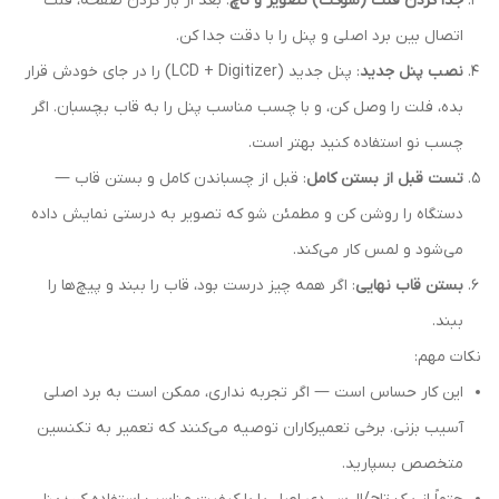
جدا کردن فلت (سوکت) تصویر و تاچ
: بعد از باز کردن صفحه، فلت
اتصال بین برد اصلی و پنل را با دقت جدا کن.
نصب پنل جدید
: پنل جدید (LCD + Digitizer) را در جای خودش قرار
بده، فلت را وصل کن، و با چسب مناسب پنل را به قاب بچسبان. اگر
چسب نو استفاده کنید بهتر است.
تست قبل از بستن کامل
: قبل از چسباندن کامل و بستن قاب —
دستگاه را روشن کن و مطمئن شو که تصویر به درستی نمایش داده
می‌شود و لمس کار می‌کند.
بستن قاب نهایی
: اگر همه چیز درست بود، قاب را ببند و پیچ‌ها را
ببند.
نکات مهم:
این کار حساس است — اگر تجربه نداری، ممکن است به برد اصلی
آسیب بزنی. برخی تعمیرکاران توصیه می‌کنند که تعمیر به تکنسین
متخصص بسپارید.