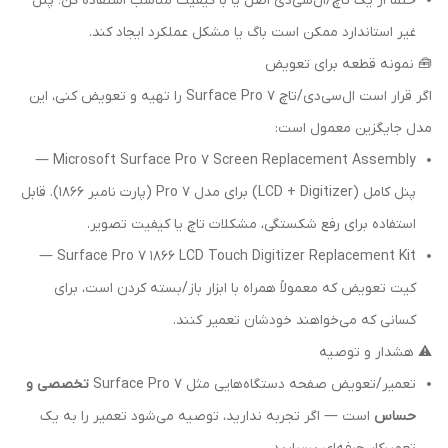
حتماً از یک تاچ/ال‌سی‌دی اصل یا با کیفیت مناسب استفاده کن؛ پنل
غیر استاندارد ممکن است باگ یا مشکل عملکرد ایجاد کند.
🧰 نمونه قطعه برای تعویض
اگر قرار است ال‌سی‌دی/تاچ Surface Pro 7 را تهیه و تعویض کنی، این
مدل جایگزین معمول است:
Microsoft Surface Pro 7 Screen Replacement Assembly —
پنل کامل (LCD + Digitizer) برای مدل Pro 7 (پارت نامبر 1866). قابل
استفاده برای رفع شکستگی، مشکلات تاچ یا کیفیت تصویر.
Surface Pro 7 1866 LCD Touch Digitizer Replacement Kit —
کیت تعویض که معمولاً همراه با ابزار باز/بسته کردن است، برای
کسانی که می‌خواهند خودشان تعمیر کنند.
⚠️ هشدار و توصیه
تعمیر/تعویض صفحه دستگاه‌هایی مثل Surface Pro 7
تخصصی و
حساس
است — اگر تجربه ندارید، توصیه می‌شود تعمیر را به یک