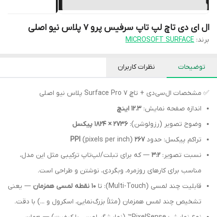
ال ای دی تاچ لپ تاپ سرفیس پرو ۷ پلاس نیو اصلی
برند:
MICROSOFT SURFACE
توضیحات
نظرات کاربران
✅ مشخصات ال‌سی‌دی + تاچ Surface Pro 7 پلاس نیو اصلی
اندازه صفحه نمایش:
۱۲.۳ اینچ
وضوح تصویر (رزولوشن):
2736 × 1824 پیکسل
تراکم پیکسل: حدود
267 PPI
(pixels per inch)
نسبت تصویر:
3:2
— که برای تبلت/لپ‌تاپ ترکیبی مثل این مدل،
مناسب برای کارهای روزمره، وبگردی، نوشتن و طراحی است.
قابلیت چند لمسی (Multi-Touch): تا
۱۰ نقطه لمسی همزمان
— یعنی
تشخیص چند لمس همزمان (مثلاً بزرگ‌نمایی، اسکرول و ...) با دقت.