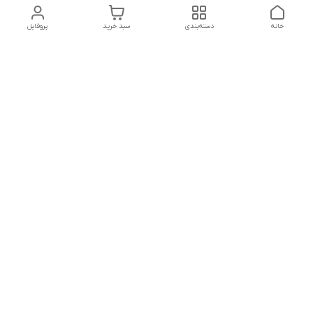
خانه
دسته‌بندی
سبد خرید
پروفایل
دسترسی سریع
تماس با ما
شکایات
درباره ما
قوانین و مقررات
سیاست حریم خصوصی
ساعت کاری مجموعه شنبه تا چارشنبه ساعت 9الی20 پنجشنبه
ساعت 9الی18.
هفت روز هفته ، ۲۴ ساعت شبانه‌روز پاسخگوی می باشیم.