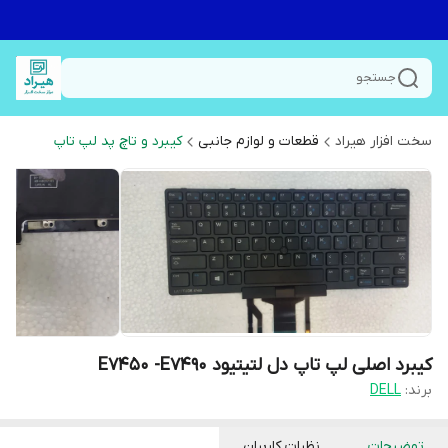
جستجو
سخت افزار هیراد
قطعات و لوازم جانبی
کیبرد و تاچ پد لپ تاپ
کیبرد اصلی لپ تاپ دل لتیتیود E7450 -E7490
برند:
DELL
توضیحات
نظرات کاربران