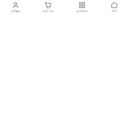
خانه
دسته‌بندی
سبد خرید
پروفایل
دسترسی سریع
تماس با ما
شکایات
درباره ما
قوانین و مقررات
سیاست حریم خصوصی
ساعت کاری مجموعه شنبه تا چارشنبه ساعت 9الی20 پنجشنبه
ساعت 9الی18.
هفت روز هفته ، ۲۴ ساعت شبانه‌روز پاسخگوی می باشیم.