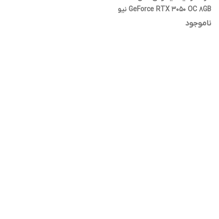
GeForce RTX 3050 OC 8GB نیو
اصلی با 36 ماه گارانتی
ناموجود