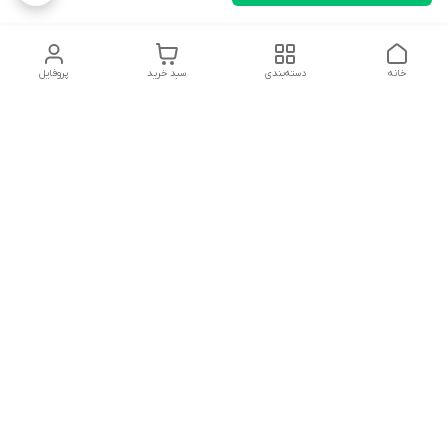
خانه
دسته‌بندی
سبد خرید
پروفایل
دسترسی سریع
تماس با ما
شکایات
درباره ما
قوانین و مقررات
سیاست حریم خصوصی
ساعت کاری مجموعه شنبه تا چارشنبه ساعت 9الی20 پنجشنبه
ساعت 9الی18.