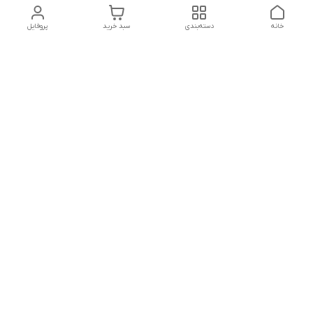
خانه
دسته‌بندی
سبد خرید
پروفایل
دسترسی سریع
تماس با ما
شکایات
درباره ما
قوانین و مقررات
سیاست حریم خصوصی
ساعت کاری مجموعه شنبه تا چارشنبه ساعت 9الی20 پنجشنبه
ساعت 9الی18.
هفت روز هفته ، ۲۴ ساعت شبانه‌روز پاسخگوی می باشیم.