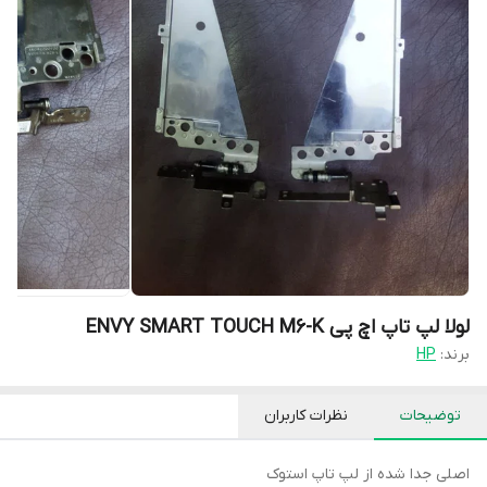
لولا لپ تاپ اچ پی ENVY SMART TOUCH M6-K
برند:
HP
توضیحات
نظرات کاربران
اصلی جدا شده از لپ تاپ استوک