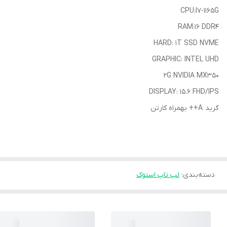
CPU:I7-1165G
RAM:16 DDR4
HARD: 1T SSD NVME
GRAPHIC: INTEL UHD
2G NVIDIA MX350
DISPLAY: 15.6 FHD/IPS
گرید A++ بهمراه کارتن
دسته‌بندی
:
لپ تاپ استوک