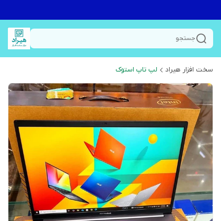
جستجو
سخت افزار هیراد
لپ تاپ استوک