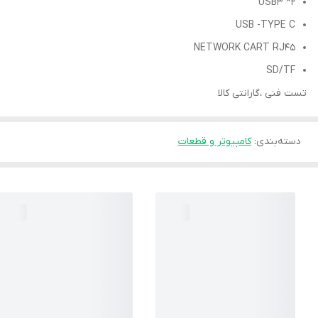
USB3 *2
USB -TYPE C
NETWORK CART RJ45
SD/TF
تست فنی ،گارانتی کالا
دسته‌بندی
:
کامپیوتر و قطعات