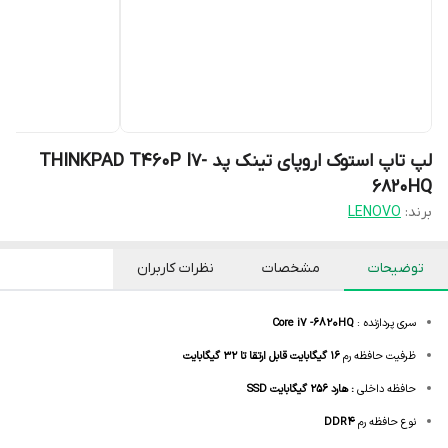
لپ تاپ استوک اروپای تینک پد THINKPAD T460P I7-
6820HQ
برند:
LENOVO
توضیحات
مشخصات
نظرات کاربران
سری پردازنده :
Core i7 -6820HQ
ظرفیت حافظه رم
16 گیگابایت قابل ارتقا تا 32 گیگابایت
حافظه داخلی
:
هارد 256 گیگابایت SSD
نوع حافظه رم
DDR4