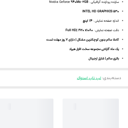
سازنده پردازنده گرافیکی :
940Mx -2GB
Nvidia Geforce
INTEL HD GRAPHICS 530
اندازه صفحه نمایش :
14 اینچ
دقت صفحه نمایش :
Full HD| 1920 x1080
کاملا سالم بدون کوچکترین مشکل | دارای 7 روز مهلت تست
یک ماه گارانتی مجموعه سخت افزار هیراد
باتری سالم | شارژر ارجینال
دسته‌بندی
:
لپ تاپ استوک