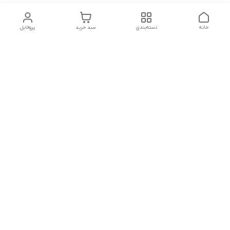
خانه
دسته‌بندی
سبد خرید
پروفایل
دسترسی سریع
تماس با ما
شکایات
درباره ما
قوانین و مقررات
سیاست حریم خصوصی
ساعت کاری مجموعه شنبه تا چارشنبه ساعت 9الی20 پنجشنبه
ساعت 9الی18.