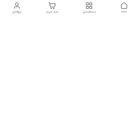
خانه
دسته‌بندی
سبد خرید
پروفایل
دسترسی سریع
تماس با ما
شکایات
درباره ما
قوانین و مقررات
سیاست حریم خصوصی
ساعت کاری مجموعه شنبه تا چارشنبه ساعت 9الی20 پنجشنبه
ساعت 9الی18.
هفت روز هفته ، ۲۴ ساعت شبانه‌روز پاسخگوی می باشیم.