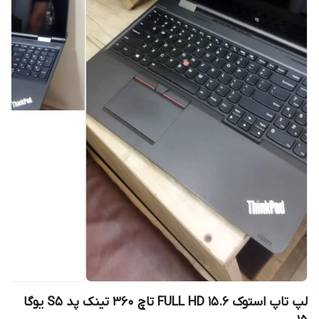
لپ تاپ استوک 15.6 FULL HD تاچ 360 تینک پد S5 یوگا