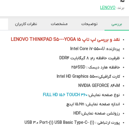
15
برند:
LENOVO
بررسی
توضیحات
مشخصات
نظرات کاربران
نقد و بررسی لپ تاپ LENOVO THINKPAD S5---YOGA 15
پردازنده: Intel Core i7-5500U
ظرفیت حافظه رم: 8 گیگابایت DDR4
حافظه هارد دیسک : 256SSD
کارت گرافیکی:Intel HD Graphics 5500
NVIDIA GEFORCE 840M
نوع صفحه نمایش:
FULL HD 15.6 TOUCH 360
اندازه صفحه نمایش: 15.6in اینچ
رزولشن صفحه نمایش:HDF
پورت ارتباطی : (1) USB 3.0 Port-(1) USB Basic Type-C-