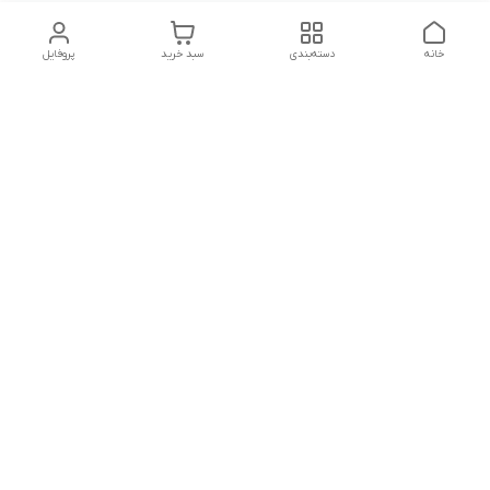
خانه
دسته‌بندی
سبد خرید
پروفایل
دسترسی سریع
تماس با ما
شکایات
درباره ما
قوانین و مقررات
سیاست حریم خصوصی
ساعت کاری مجموعه شنبه تا چارشنبه ساعت 9الی20 پنجشنبه
ساعت 9الی18.
هفت روز هفته ، ۲۴ ساعت شبانه‌روز پاسخگوی می باشیم.