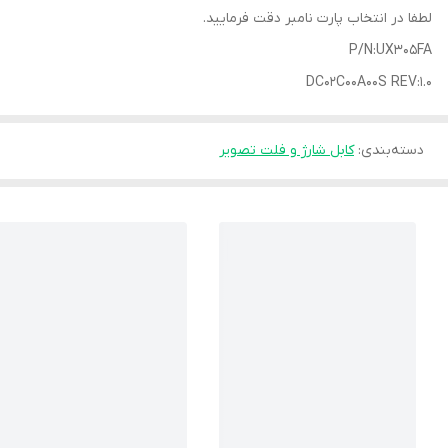
لطفا در انتخاب پارت نامبر دقت فرمایید.
P/N:UX305FA
DC02C00A00S REV:1.0
دسته‌بندی
:
کابل شارژ و فلت تصویر