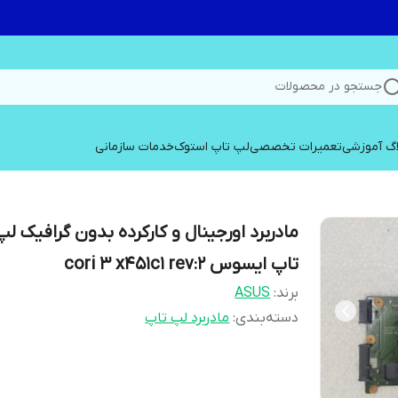
جستجو در محصولات
اگ آموزشی
تعمیرات تخصصی
لپ تاپ استوک
خدمات سازمانی
مادربرد اورجینال و کارکرده بدون گرافیک لپ
تاپ ایسوس cori 3 x451c1 rev:2
برند:
ASUS
دسته‌بندی
:
مادربرد لپ تاپ