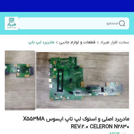
جستجو
سخت افزار هیراد
قطعات و لوازم جانبی
مادربرد لپ تاپ
مادربرد اصلی و استوک لپ تاپ ایسوس X553MA
REV:2.0 CELERON N2830