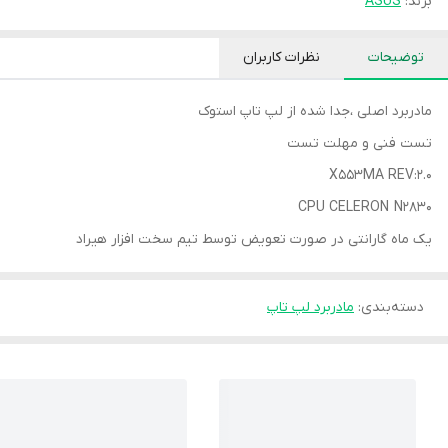
برند:
ASUS
توضیحات
نظرات کاربران
مادربرد اصلی ،جدا شده از لپ تاپ استوک
تست فنی و مهلت تست
X553MA REV:2.0
CPU CELERON N2830
یک ماه گارانتی در صورت تعویض توسط تیم سخت افزار هیراد
دسته‌بندی
:
مادربرد لپ تاپ