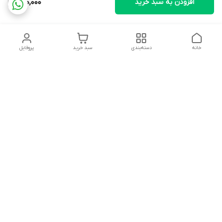
افزودن به سبد خرید
980,000
خانه
دسته‌بندی
سبد خرید
پروفایل
دسترسی سریع
تماس با ما
شکایات
درباره ما
قوانین و مقررات
سیاست حریم خصوصی
ساعت کاری مجموعه شنبه تا چارشنبه ساعت 9الی20 پنجشنبه