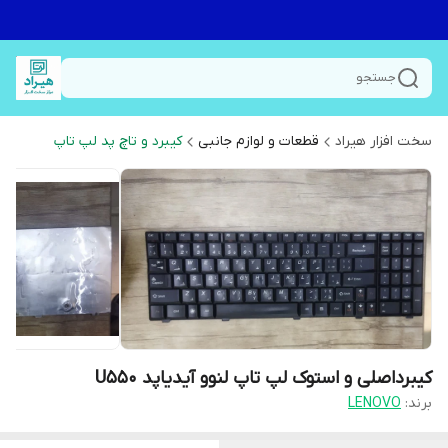
جستجو
سخت افزار هیراد
قطعات و لوازم جانبی
کیبرد و تاچ پد لپ تاپ
کیبرداصلی و استوک لپ تاپ لنوو آیدیاپد U550
برند:
LENOVO