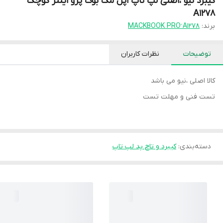
کیبرد نیو ،اصلی لپ تاپ اپل مک بوک پرو اینتر کوچک
A1278
برند:
MACKBOOK PRO َA1278
توضیحات
نظرات کاربران
کالا اصلی ،نیو می باشد
تست فنی و مهلت تست
دسته‌بندی
:
کیبرد و تاچ پد لپ تاپ