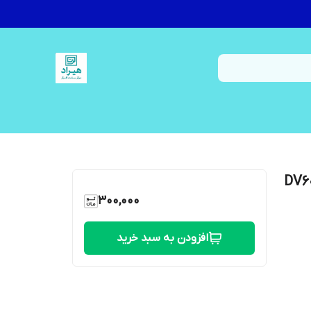
اپ اچ پی پاویلیون DV6000
300,000
افزودن به سبد خرید