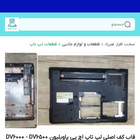
جستجو
سخت افزار هیراد
قطعات و لوازم جانبی
قطعات لپ تاپ
قاب کف اصلی لپ تاپ اچ پی پاویلیون DV6000 - DV6500