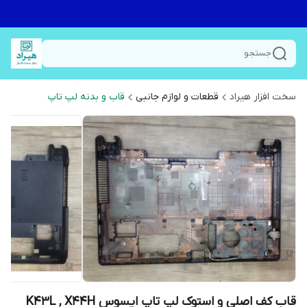
جستجو
سخت افزار هیراد
قطعات و لوازم جانبی
قاب و بدنه لپ تاپ
قاب کف اصلی و استوک لپ تاپ ایسوس K43L , X44H