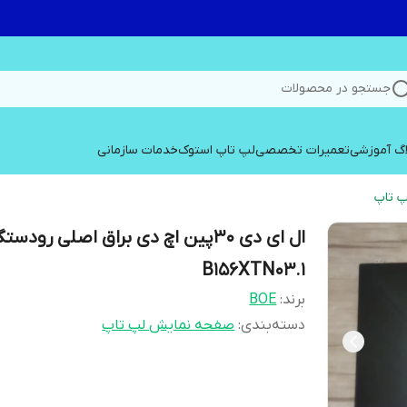
جستجو در محصولات
اگ آموزشی
تعمیرات تخصصی
لپ تاپ استوک
خدمات سازمانی
 تاپ
ال ای دی 30پین اچ دی براق اصلی رودس
B156XTN03.1
برند:
BOE
دسته‌بندی
:
صفحه نمایش لپ تاپ