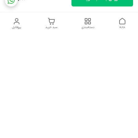
خانه
دسته‌بندی
سبد خرید
پروفایل
دسترسی سریع
تماس با ما
شکایات
درباره ما
قوانین و مقررات
سیاست حریم خصوصی
ساعت کاری مجموعه شنبه تا چارشنبه ساعت 9الی20 پنجشنبه