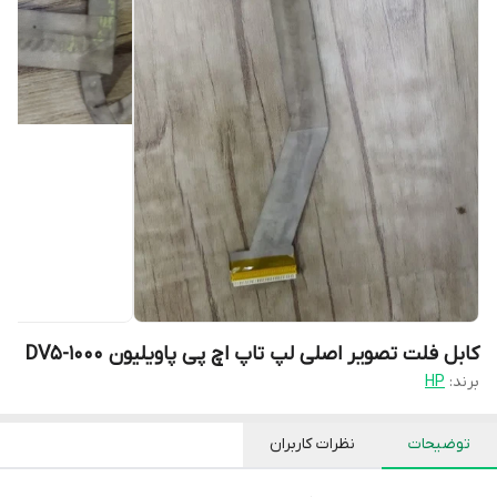
کابل فلت تصویر اصلی لپ تاپ اچ پی پاویلیون DV5-1000
برند:
HP
توضیحات
نظرات کاربران