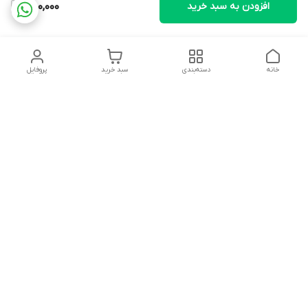
افزودن به سبد خرید
580,000
خانه
دسته‌بندی
سبد خرید
پروفایل
دسترسی سریع
تماس با ما
شکایات
درباره ما
قوانین و مقررات
سیاست حریم خصوصی