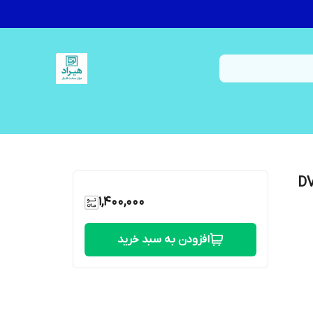
چ پی پاویلیون DV5-
1,400,000
افزودن به سبد خرید