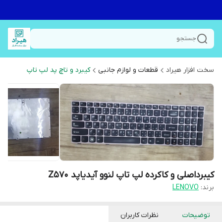
جستجو
سخت افزار هیراد
قطعات و لوازم جانبی
کیبرد و تاچ پد لپ تاپ
کیبرداصلی و کاکرده لپ تاپ لنوو آیدیاپد Z570
برند:
LENOVO
توضیحات
نظرات کاربران