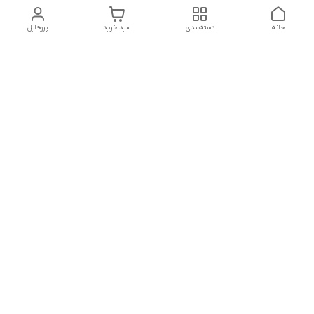
خانه
دسته‌بندی
سبد خرید
پروفایل
دسترسی سریع
تماس با ما
شکایات
درباره ما
قوانین و مقررات
سیاست حریم خصوصی
ساعت کاری مجموعه شنبه تا چارشنبه ساعت 9الی20 پنجشنبه
ساعت 9الی18.
هفت روز هفته ، ۲۴ ساعت شبانه‌روز پاسخگوی می باشیم.