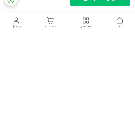
خانه
دسته‌بندی
سبد خرید
پروفایل
دسترسی سریع
تماس با ما
شکایات
درباره ما
قوانین و مقررات
سیاست حریم خصوصی
ساعت کاری مجموعه شنبه تا چارشنبه ساعت 9الی20 پنجشنبه