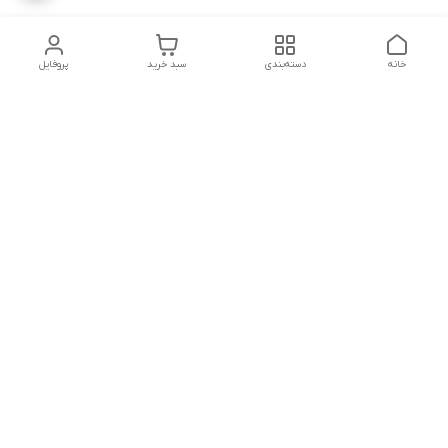
خانه
دسته‌بندی
سبد خرید
پروفایل
دسترسی سریع
تماس با ما
شکایات
درباره ما
قوانین و مقررات
سیاست حریم خصوصی
ساعت کاری مجموعه شنبه تا چارشنبه ساعت 9الی20 پنجشنبه
ساعت 9الی18.