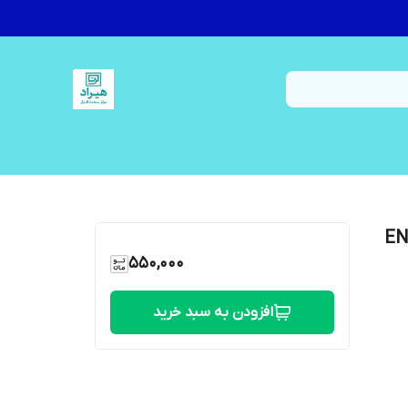
 پی ENVY M6
550,000
افزودن به سبد خرید