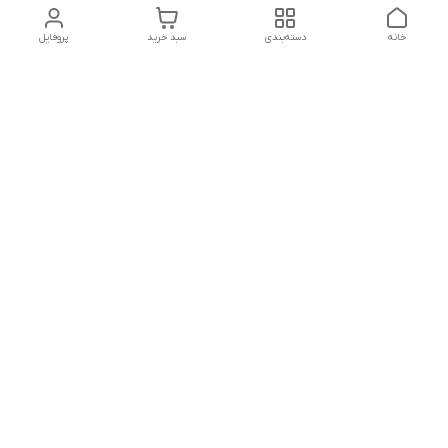
خانه
دسته‌بندی
سبد خرید
پروفایل
دسترسی سریع
تماس با ما
شکایات
درباره ما
قوانین و مقررات
سیاست حریم خصوصی
ساعت کاری مجموعه شنبه تا چارشنبه ساعت 9الی20 پنجشنبه
ساعت 9الی18.
هفت روز هفته ، ۲۴ ساعت شبانه‌روز پاسخگوی می باشیم.