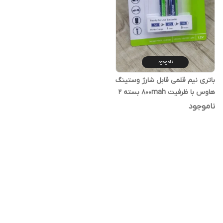
ناموجود
باتری نیم قلمی قابل شارژ وستینگ
هاوس با ظرفیت 800mah بسته 2
عددی
ناموجود