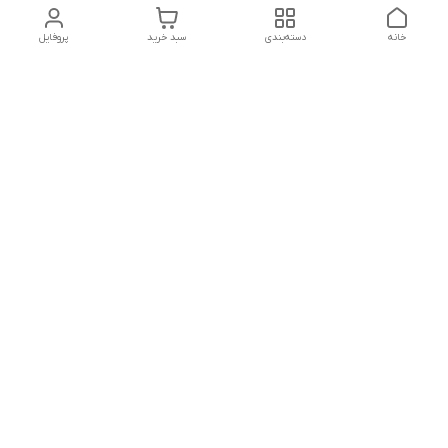
خانه
دسته‌بندی
سبد خرید
پروفایل
دسترسی سریع
تماس با ما
شکایات
درباره ما
قوانین و مقررات
سیاست حریم خصوصی
ساعت کاری مجموعه شنبه تا چارشنبه ساعت 9الی20 پنجشنبه
ساعت 9الی18.
هفت روز هفته ، ۲۴ ساعت شبانه‌روز پاسخگوی می باشیم.