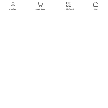
خانه
دسته‌بندی
سبد خرید
پروفایل
دسترسی سریع
تماس با ما
شکایات
درباره ما
قوانین و مقررات
سیاست حریم خصوصی
ساعت کاری مجموعه شنبه تا چارشنبه ساعت 9الی20 پنجشنبه
ساعت 9الی18.
هفت روز هفته ، ۲۴ ساعت شبانه‌روز پاسخگوی می باشیم.