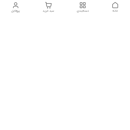
خانه
دسته‌بندی
سبد خرید
پروفایل
دسترسی سریع
تماس با ما
شکایات
درباره ما
قوانین و مقررات
سیاست حریم خصوصی
ساعت کاری مجموعه شنبه تا چارشنبه ساعت 9الی20 پنجشنبه
ساعت 9الی18.
هفت روز هفته ، ۲۴ ساعت شبانه‌روز پاسخگوی می باشیم.