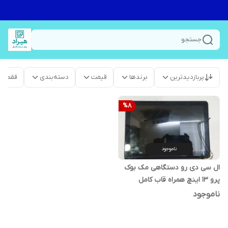
جستجو
پربازدیدترین
برندها
قیمت
دسته‌بندی
فقط م
%
8
ناموجود
ال سی دی رو دستگاهی مک بوک
پرو 13 اینچ همراه قاب کامل
(ماژول) 2012-2010 مدل A1278
ناموجود