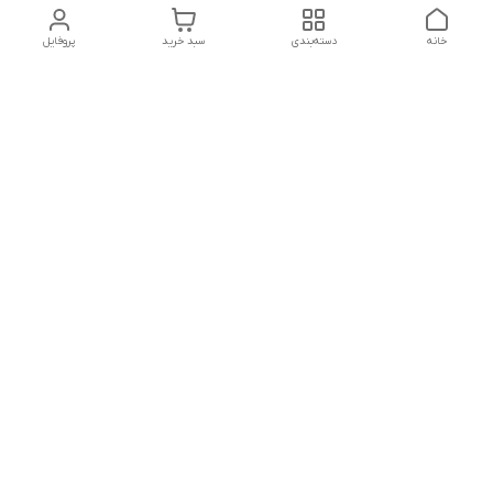
خانه
دسته‌بندی
سبد خرید
پروفایل
دسترسی سریع
تماس با ما
شکایات
درباره ما
قوانین و مقررات
سیاست حریم خصوصی
ساعت کاری مجموعه شنبه تا چارشنبه ساعت 9الی20 پنجشنبه
ساعت 9الی18.
هفت روز هفته ، ۲۴ ساعت شبانه‌روز پاسخگوی می باشیم.