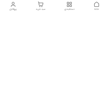
خانه
دسته‌بندی
سبد خرید
پروفایل
دسترسی سریع
تماس با ما
شکایات
درباره ما
قوانین و مقررات
سیاست حریم خصوصی
ساعت کاری مجموعه شنبه تا چارشنبه ساعت 9الی20 پنجشنبه
ساعت 9الی18.
هفت روز هفته ، ۲۴ ساعت شبانه‌روز پاسخگوی می باشیم.